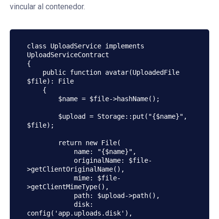
vincular al contenedor.
class UploadService implements 
UploadServiceContract

{

    public function avatar(UploadedFile 
$file): File

    {

        $name = $file->hashName();

        $upload = Storage::put("{$name}", 
$file);

        return new File(

            name: "{$name}",

            originalName: $file-
>getClientOriginalName(),

            mime: $file-
>getClientMimeType(),

            path: $upload->path(),

            disk: 
config('app.uploads.disk'),
