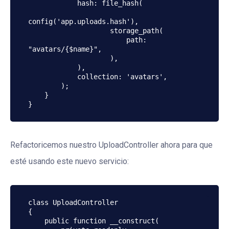
            hash: file_hash(

config('app.uploads.hash'),

                    storage_path(

                        path: 
"avatars/{$name}",

                    ),

            ),

            collection: 'avatars',

        );

    }

}
Refactoricemos nuestro UploadController ahora para que
esté usando este nuevo servicio:
class UploadController

{

    public function __construct(
