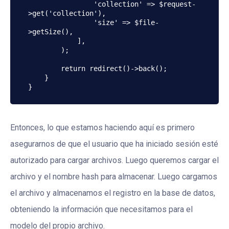
                'collection' => $request-
>get('collection'),

                'size' => $file-
>getSize(),

            ],

        );

        return redirect()->back();

    }

}
Entonces, lo que estamos haciendo aquí es primero
asegurarnos de que el usuario que ha iniciado sesión esté
autorizado para cargar archivos. Luego queremos cargar el
archivo y el nombre hash para almacenar. Luego cargamos
el archivo y almacenamos el registro en la base de datos,
obteniendo la información que necesitamos para el
modelo del propio archivo.