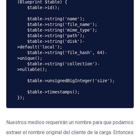
(Blueprint $table) {

    $table->id();

    $table->string('name');

    $table->string('file_name');

    $table->string('mime_type');

    $table->string('path');

    $table->string('disk')-
>default('local');

    $table->string('file_hash', 64)-
>unique();

    $table->string('collection')-
>nullable();

    $table->unsignedBigInteger('size');

    $table->timestamps();

});
Nuestros medios requerirán un nombre para que podamos
extraer el nombre original del cliente de la carga. Entonces