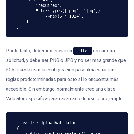
    'file' => [

        'required',

        File::types(['png', 'jpg'])

            ->max(5 * 1024),

    ]

];
Por lo tanto, debemos enviar un
en nuestra
file
solicitud, y debe ser PNG o JPG y no ser más grande que
5Gb. Puede usar la configuración para almacenar sus
reglas predeterminadas para esto si lo encuentra más
accesible. Sin embargo, normalmente creo una clase
Validator específica para cada caso de uso, por ejemplo:
class UserUploadValidator

{

    public function avatars(): array
