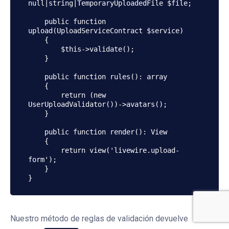
null|string|TemporaryUploadedFile $file;

    public function 
upload(UploadServiceContract $service)

    {

        $this->validate();

    }

    public function rules(): array

    {

        return (new 
UserUploadValidator())->avatars();

    }

    public function render(): View

    {

        return view('livewire.upload-
form');

    }

}
Nuestro método de reglas de validación devuelve