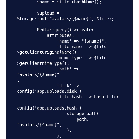
        $name = $file->hashName();

        $upload = 
Storage::put("avatars/{$name}", $file);

        Media::query()->create(

            attributes: [

                'name' => "{$name}",

                'file_name' => $file-
>getClientOriginalName(),

                'mime_type' => $file-
>getClientMimeType(),

                'path' => 
"avatars/{$name}"

,

                'disk' => 
config('app.uploads.disk'),

                'file_hash' => hash_file(

config('app.uploads.hash'),

                    storage_path(

                        path: 
"avatars/{$name}",

                    ),

                ),
