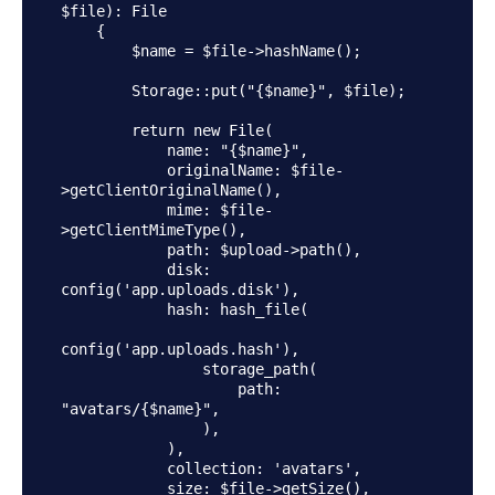
$file): File

    {

        $name = $file->hashName();

        Storage::put("{$name}", $file);

        return new File(

            name: "{$name}",

            originalName: $file-
>getClientOriginalName(),

            mime: $file-
>getClientMimeType(),

            path: $upload->path(),

            disk: 
config('app.uploads.disk'),

            hash: hash_file(

config('app.uploads.hash'),

                storage_path(

                    path: 
"avatars/{$name}",

                ),

            ),

            collection: 'avatars',

            size: $file->getSize(),
