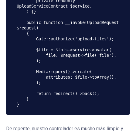
        private readonly 
UploadServiceContract $service,

    ) {}

    public function __invoke(UploadRequest 
$request)

    {

        Gate::authorize('upload-files');

        $file = $this->service->avatar(

            file: $request->file('file'),

        );

        Media::query()->create(

            attributes: $file->toArray(),

        );

        return redirect()->back();

    }

}
De repente, nuestro controlador es mucho más limpio y