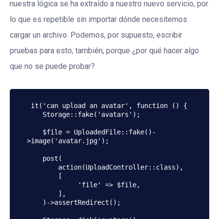
nuestra lógica se ha extraído a nuestro nuevo servicio, por
lo que es repetible sin importar dónde necesitemos
cargar un archivo. Podemos, por supuesto, escribir
pruebas para esto, también, porque ¿por qué hacer algo
que no se puede probar?
 it('can upload an avatar', function () {

    Storage::fake('avatars');

    $file = UploadedFile::fake()-
>image('avatar.jpg');

    post(

        action(UploadController::class),

        [

             'file' => $file,

        ],

    )->assertRedirect();
