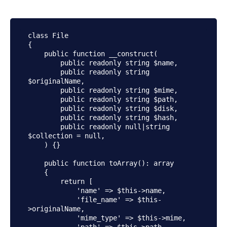
class File

{

    public function __construct(

        public readonly string $name,

        public readonly string 
$originalName,

        public readonly string $mime,

        public readonly string $path,

        public readonly string $disk,

        public readonly string $hash,

        public readonly null|string 
$collection = null,

    ) {}

    public function toArray(): array

    {

        return [

            'name' => $this->name,

            'file_name' => $this-
>originalName,

            'mime_type' => $this->mime,
