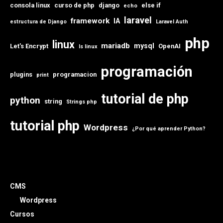
consola linux
curso de php
django
else if
echo
laravel
framework
IA
estructura de Django
Laravel Auth
php
linux
mariadb
mysql
Let's Encrypt
OpenAI
ls linux
programación
plugins
programacion
print
tutorial de php
python
string
Strings php
tutorial php
Wordpress
¿Por qué aprender Python?
CMS
Wordpress
Cursos