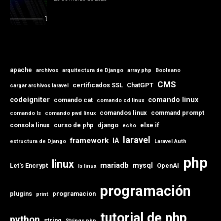
apache
archivos
arquitectura de Django
array php
Booleano
CMS
certificados SSL
ChatGPT
cargar archivos laravel
codeigniter
comando linux
comando cat
comando cd linux
comandos linux
command prompt
comando ls
comando pwd linux
consola linux
curso de php
django
else if
echo
laravel
framework
IA
estructura de Django
Laravel Auth
php
linux
mariadb
mysql
Let's Encrypt
OpenAI
ls linux
programación
plugins
programacion
print
tutorial de php
python
string
Strings php