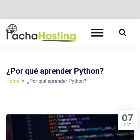
Skip
Menu
to
PACHA HOSTING BLOG
content
¿Por qué aprender Python?
»
Home
¿Por qué aprender Python?
07
OCT