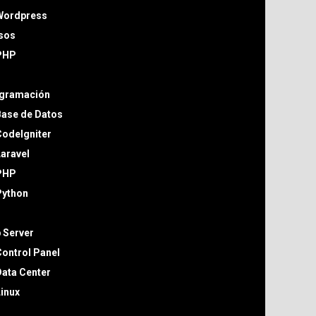
Wordpress
sos
PHP
gramación
Base de Datos
odeIgniter
aravel
PHP
Python
 Server
ontrol Panel
ata Center
inux