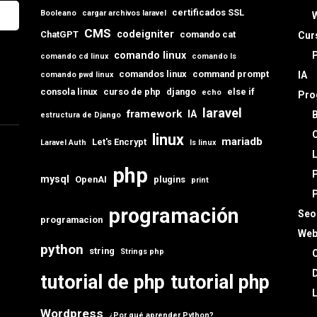
certificados SSL
Booleano
cargar archivos laravel
CMS
codeigniter
ChatGPT
comando cat
Cur
comando linux
comando cd linux
comando ls
comandos linux
command prompt
IA
comando pwd linux
consola linux
curso de php
django
else if
echo
Pro
laravel
framework
IA
estructura de Django
C
linux
mariadb
Let's Encrypt
Laravel Auth
ls linux
L
php
mysql
OpenAI
plugins
print
programación
Seo
programacion
Web
python
string
Strings php
C
D
tutorial de php
tutorial php
L
Wordpress
¿Por qué aprender Python?