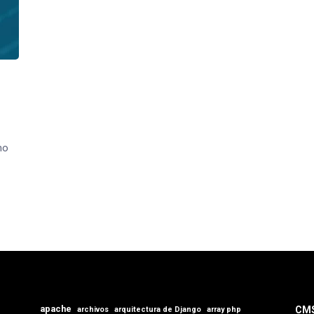
mo
apache
CM
archivos
arquitectura de Django
array php