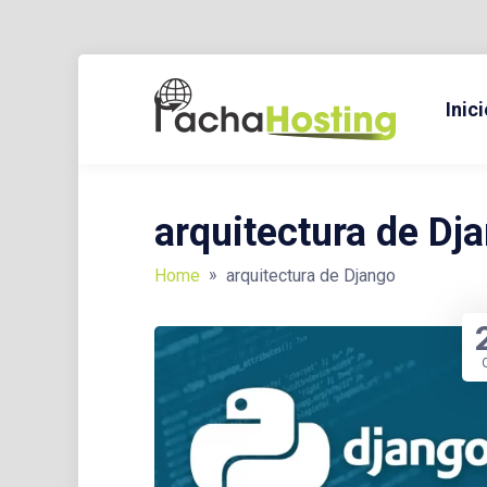
Skip
to
Inici
BLOG Y TUTORIALES SOBRE HOSTING, DOMINIOS, TECNO
PACH
content
arquitectura de Dj
»
Home
arquitectura de Django