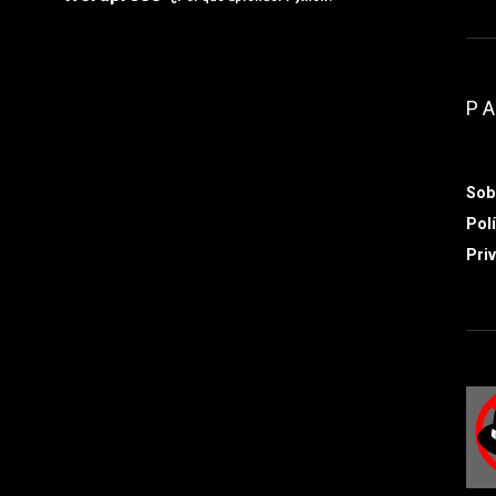
P
Sob
Polí
Priv