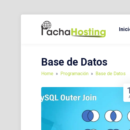
Skip
to
Inici
BLOG Y TUTORIALES SOBRE HOSTING, DOMINIOS, TECNO
PACH
content
Base de Datos
Home
»
Programación
»
Base de Datos