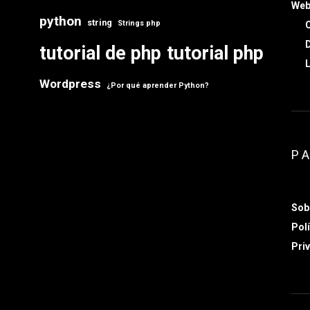
Web
python
string
Strings php
C
D
tutorial de php
tutorial php
L
Wordpress
¿Por qué aprender Python?
P
Sob
Polí
Priv