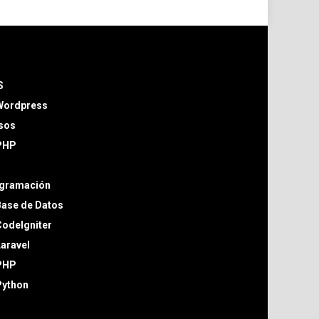
S
Wordpress
sos
PHP
gramación
Base de Datos
odeIgniter
aravel
PHP
Python