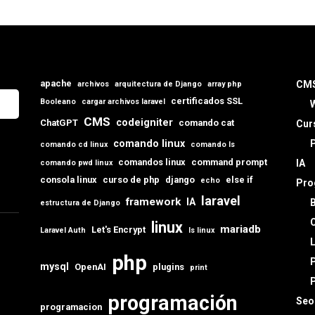
apache
CM
archivos
arquitectura de Django
array php
certificados SSL
Booleano
cargar archivos laravel
CMS
codeigniter
ChatGPT
comando cat
Cur
comando linux
comando cd linux
comando ls
comandos linux
command prompt
IA
comando pwd linux
consola linux
curso de php
django
else if
echo
Pro
laravel
framework
IA
estructura de Django
C
linux
mariadb
Let's Encrypt
Laravel Auth
ls linux
L
php
mysql
OpenAI
plugins
print
programación
Seo
programacion