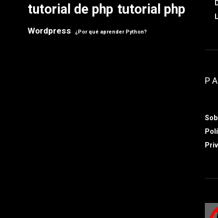
D
tutorial de php
tutorial php
L
Wordpress
¿Por qué aprender Python?
P
Sob
Polí
Priv