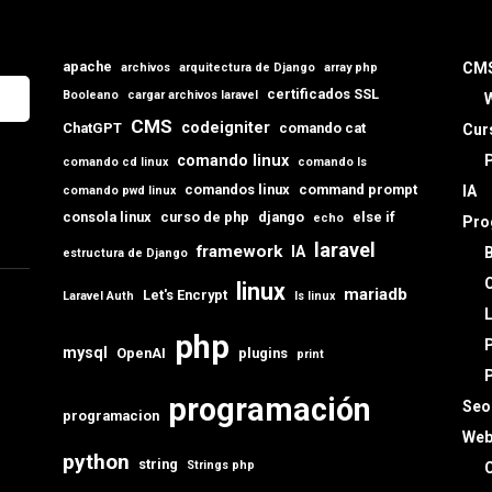
apache
CM
archivos
arquitectura de Django
array php
certificados SSL
Booleano
cargar archivos laravel
CMS
codeigniter
ChatGPT
comando cat
Cur
comando linux
comando cd linux
comando ls
comandos linux
command prompt
IA
comando pwd linux
consola linux
curso de php
django
else if
echo
Pro
laravel
framework
IA
estructura de Django
C
linux
mariadb
Let's Encrypt
Laravel Auth
ls linux
L
php
mysql
OpenAI
plugins
print
programación
Seo
programacion
Web
python
string
Strings php
C