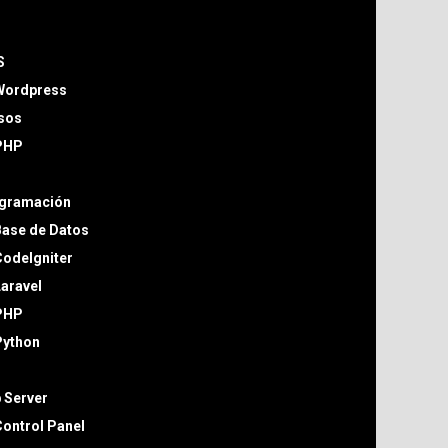
S
Wordpress
sos
PHP
gramación
Base de Datos
odeIgniter
aravel
PHP
Python
 Server
ontrol Panel