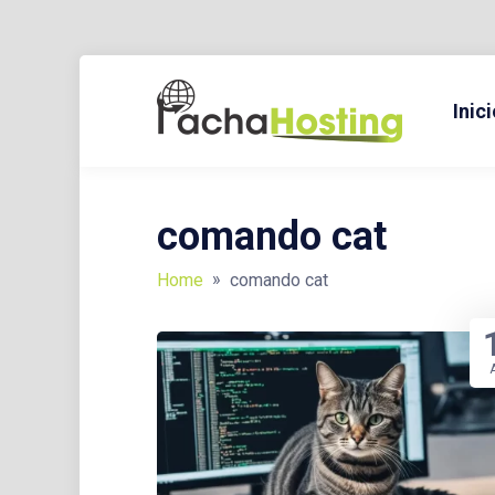
Skip
to
Inici
BLOG Y TUTORIALES SOBRE HOSTING, DOMINIOS, TECNO
PACH
content
comando cat
»
Home
comando cat