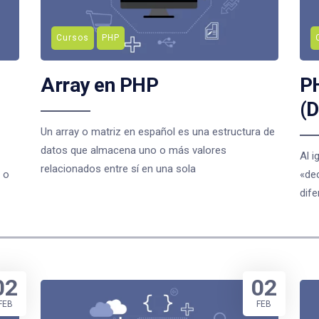
Cursos
PHP
Array en PHP
PH
(D
Un array o matriz en español es una estructura de
datos que almacena uno o más valores
Al i
relacionados entre sí en una sola
 o
«dec
dife
02
02
FEB
FEB