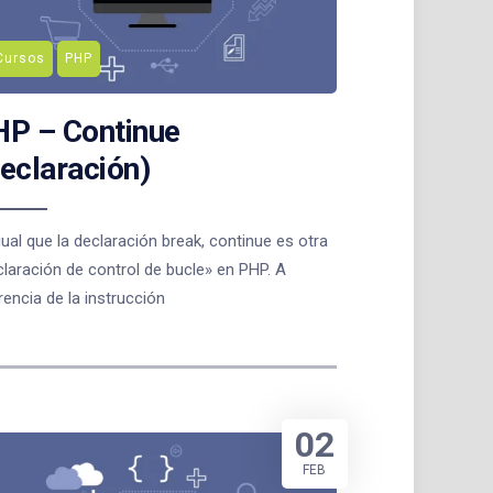
Cursos
PHP
P – Continue
eclaración)
gual que la declaración break, continue es otra
laración de control de bucle» en PHP. A
rencia de la instrucción
02
FEB