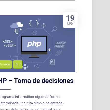
19
MAY
Cursos
PHP
P – Toma de decisiones
programa informático sigue de forma
determinada una ruta simple de entrada-
ceso-salida de forma secuencial. Este