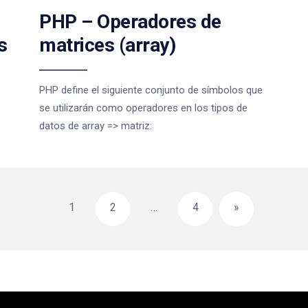
PHP – Operadores de
s
matrices (array)
PHP define el siguiente conjunto de símbolos que
se utilizarán como operadores en los tipos de
datos de array => matriz:
1
2
…
4
»