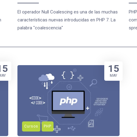
El operador Null Coalescing es una de las muchas
PHP 
n
características nuevas introducidas en PHP 7. La
com
palabra "coalescencia"
spr
15
15
MAY
MAY
Cursos
PHP