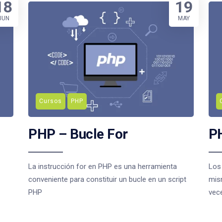
18
19
JUN
MAY
Cursos
PHP
PHP – Bucle For
PH
La instrucción for en PHP es una herramienta
Los 
conveniente para constituir un bucle en un script
mis
PHP
vec