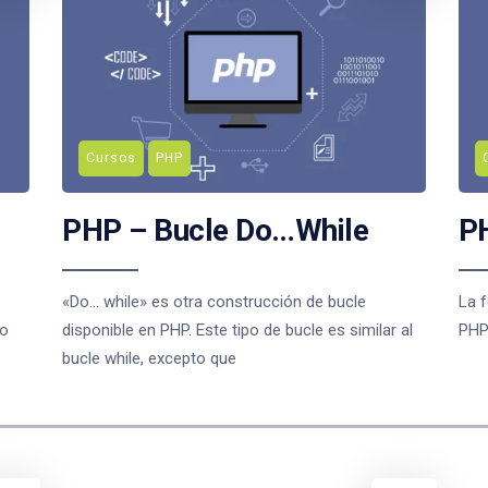
Cursos
PHP
PHP – Bucle Do…While
PH
«Do… while» es otra construcción de bucle
La f
mo
disponible en PHP. Este tipo de bucle es similar al
PHP 
bucle while, excepto que