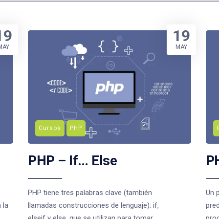
19
19
MAY
MAY
Cursos
PHP
PHP – If… Else
PH
PHP tiene tres palabras clave (también
Un 
 la
llamadas construcciones de lenguaje): if,
pre
elseif y else, que se utilizan para tomar
pro