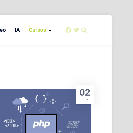
eo
IA
Cursos
02
FEB