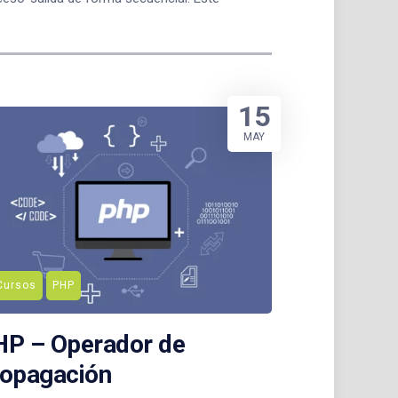
15
MAY
Cursos
PHP
HP – Operador de
ropagación