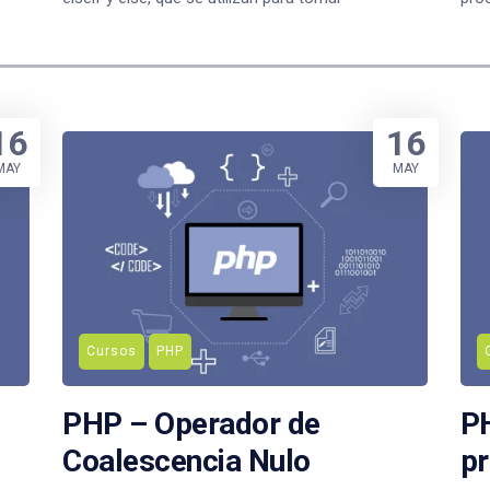
16
16
MAY
MAY
Cursos
PHP
PHP – Operador de
P
Coalescencia Nulo
p