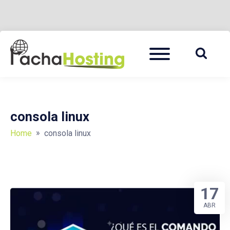
Skip
Menu
to
PACHA HOSTING BLOG
content
consola linux
»
Home
consola linux
17
ABR