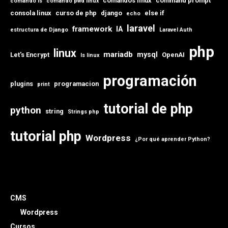
comandos linux
command prompt
comando ls
comando pwd linux
consola linux
curso de php
django
else if
echo
laravel
framework
IA
estructura de Django
Laravel Auth
php
linux
mariadb
mysql
Let's Encrypt
OpenAI
ls linux
programación
plugins
programacion
print
tutorial de php
python
string
Strings php
tutorial php
Wordpress
¿Por qué aprender Python?
CMS
Wordpress
Cursos