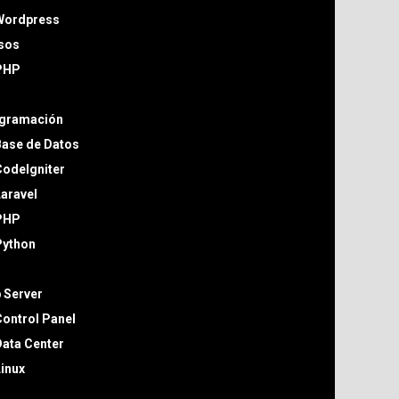
Wordpress
sos
PHP
gramación
Base de Datos
odeIgniter
aravel
PHP
Python
 Server
ontrol Panel
ata Center
inux