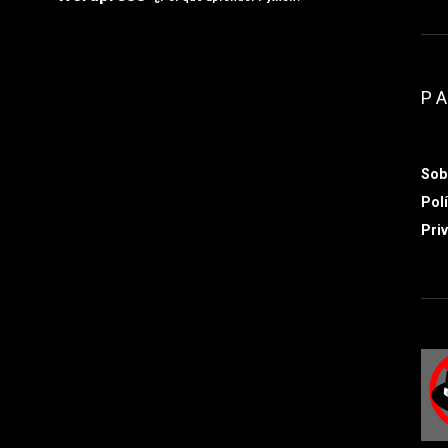
P
Sob
Polí
Priv