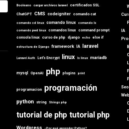
certificados SSL
Booleano
cargar archivos laravel
CMS
codeigniter
ChatGPT
comando cat
Cur
comando linux
comando cd linux
comando ls
comandos linux
command prompt
IA
comando pwd linux
consola linux
curso de php
django
else if
echo
Pro
laravel
framework
IA
estructura de Django
C
linux
mariadb
Let's Encrypt
Laravel Auth
ls linux
L
php
mysql
OpenAI
plugins
print
programación
Seo
programacion
Web
python
string
Strings php
C
D
tutorial de php
tutorial php
L
Wordpress
¿Por qué aprender Python?