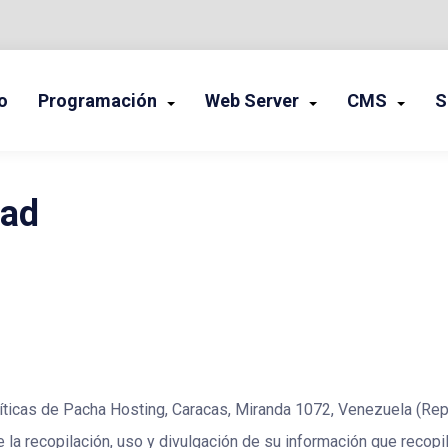
o
Programación
Web Server
CMS
S
LOGÍA, PROGRAMACIÓN, CMS, SISTEMA OPERATIVOS Y MÁS
A HOSTING BLOG
dad
líticas de Pacha Hosting, Caracas, Miranda 1072, Venezuela (Rep
la recopilación, uso y divulgación de su información que recopi