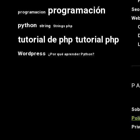
programación
Seo
programacion
Web
python
string
Strings php
C
D
tutorial de php
tutorial php
L
Wordpress
¿Por qué aprender Python?
P
Sob
Polí
Priv