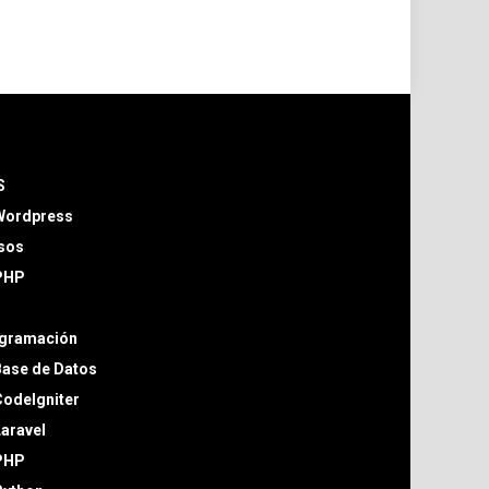
S
Wordpress
sos
PHP
gramación
Base de Datos
odeIgniter
aravel
PHP