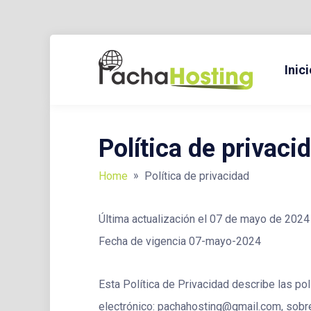
Skip
to
Inici
BLOG Y TUTORIALES SOBRE HOSTING, DOMINIOS, TECNO
PACH
content
Política de privaci
»
Home
Política de privacidad
Última actualización el 07 de mayo de 2024
Fecha de vigencia 07-mayo-2024
Esta Política de Privacidad describe las po
electrónico: pachahosting@gmail.com, sobre 