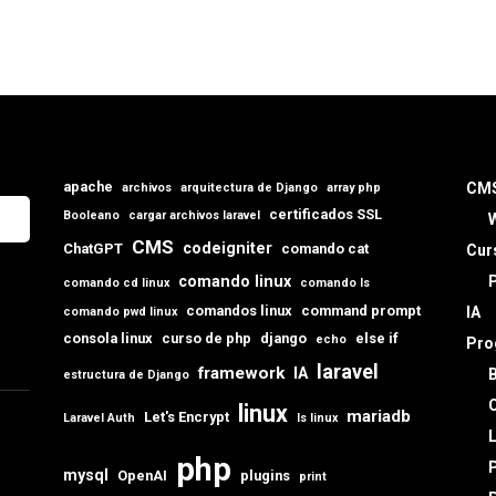
apache
CM
archivos
arquitectura de Django
array php
certificados SSL
Booleano
cargar archivos laravel
CMS
codeigniter
ChatGPT
comando cat
Cur
comando linux
comando cd linux
comando ls
comandos linux
command prompt
IA
comando pwd linux
consola linux
curso de php
django
else if
echo
Pro
laravel
framework
IA
estructura de Django
C
linux
mariadb
Let's Encrypt
Laravel Auth
ls linux
L
php
mysql
OpenAI
plugins
print