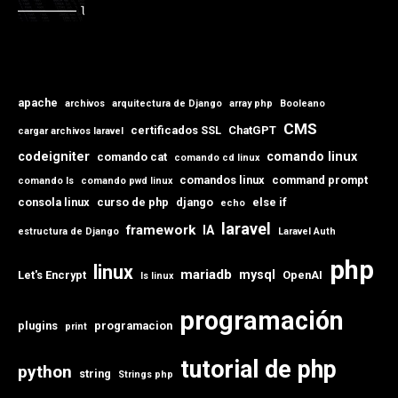
apache
archivos
arquitectura de Django
array php
Booleano
CMS
certificados SSL
ChatGPT
cargar archivos laravel
codeigniter
comando linux
comando cat
comando cd linux
comandos linux
command prompt
comando ls
comando pwd linux
consola linux
curso de php
django
else if
echo
laravel
framework
IA
estructura de Django
Laravel Auth
php
linux
mariadb
mysql
Let's Encrypt
OpenAI
ls linux
programación
plugins
programacion
print
tutorial de php
python
string
Strings php