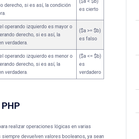
($a < $b)
o derecho, si es así, la condición
es cierto
ra.
del operando izquierdo es mayor o
($a >= $b)
perando derecho, si es así, la
es falso
en verdadera.
del operando izquierdo es menor o
($a <= $b)
perando derecho, si es así, la
es
en verdadera.
verdadero
n PHP
ara realizar operaciones lógicas en varias
s siempre devuelven valores booleanos, ya sean