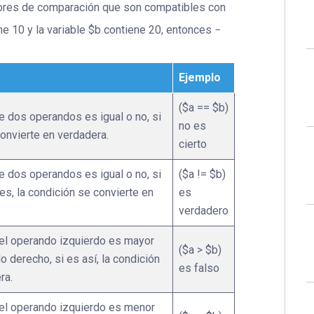
adores de comparación que son compatibles con
e 10 y la variable $b contiene 20, entonces −
Ejemplo
($a == $b)
e dos operandos es igual o no, si
no es
convierte en verdadera.
cierto
e dos operandos es igual o no, si
($a != $b)
es, la condición se convierte en
es
verdadero
del operando izquierdo es mayor
($a > $b)
o derecho, si es así, la condición
es falso
ra.
del operando izquierdo es menor