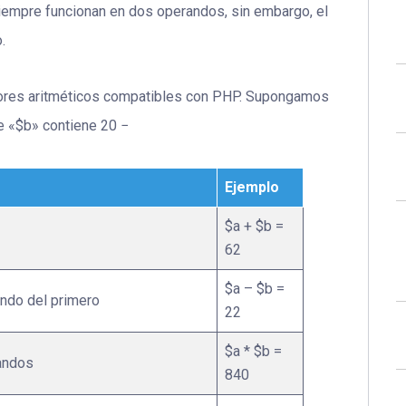
empre funcionan en dos operandos, sin embargo, el
.
adores aritméticos compatibles con PHP. Supongamos
le «$b» contiene 20 −
Ejemplo
$a + $b =
62
$a – $b =
ndo del primero
22
$a * $b =
andos
840