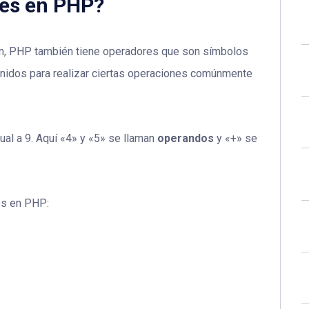
res en PHP?
ón, PHP también tiene operadores que son símbolos
inidos para realizar ciertas operaciones comúnmente
ual a 9. Aquí «4» y «5» se llaman
operandos
y «+» se
es en PHP: