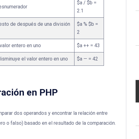
$a / $b =
desnumerador
2.1
esto de después de una división
$a % $b =
2
valor entero en uno
$a ++ = 43
isminuye el valor entero en uno
$a — = 42
ración en PHP
arar dos operandos y encontrar la relación entre
ro o falso) basado en el resultado de la comparación.