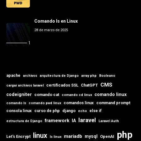
Comando ls en Linux
28 de marzo de 2025
apache
archivos
arquitectura de Django
array php
Booleano
CMS
certificados SSL
ChatGPT
cargar archivos laravel
codeigniter
comando linux
comando cat
comando cd linux
comandos linux
command prompt
comando ls
comando pwd linux
consola linux
curso de php
django
else if
echo
laravel
framework
IA
estructura de Django
Laravel Auth
php
linux
mariadb
mysql
Let's Encrypt
OpenAI
ls linux