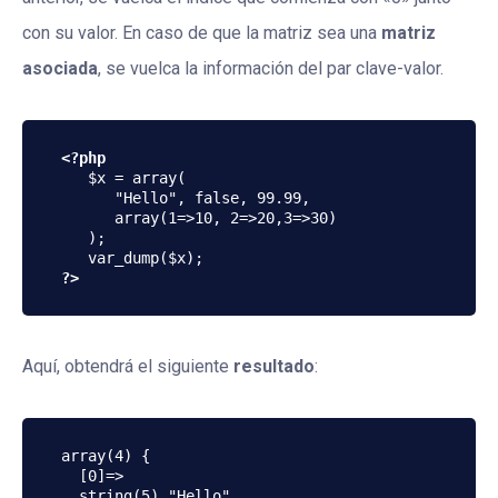
con su valor. En caso de que la matriz sea una
matriz
asociada
, se vuelca la información del par clave-valor.
<?php
   $x = array(

      "Hello", false, 99.99, 

      array(1=>10, 2=>20,3=>30)

   );

?>
Aquí, obtendrá el siguiente
resultado
:
array(4) {

  [0]=>

  string(5) "Hello"
