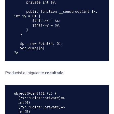
      private int $y;

      public function __construct(int $x, 
int $y = 0) {

         $this->x = $x;

         $this->y = $y;

      }

   }

   $p = new Point(4, 5);

?>
Producirá el siguiente
resultado
:
object(Point)#1 (2) {

  ["x":"Point":private]=>

  int(4)

  ["y":"Point":private]=>

  int(5)
