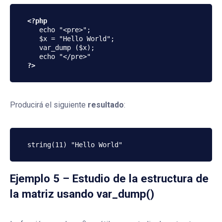
<?php
   echo "<pre>";

   $x = "Hello World"; 

   var_dump ($x);  

?>
Producirá el siguiente
resultado
:
Ejemplo 5 – Estudio de la estructura de
la matriz usando var_dump()