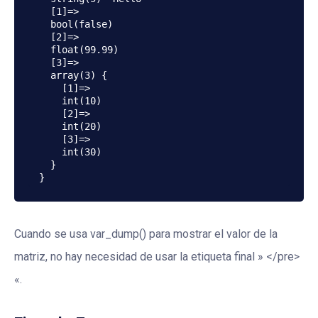
  [1]=>

  bool(false)

  [2]=>

  float(99.99)

  [3]=>

  array(3) {

    [1]=>

    int(10)

    [2]=>

    int(20)

    [3]=>

    int(30)

  }

Cuando se usa var_dump() para mostrar el valor de la
matriz, no hay necesidad de usar la etiqueta final » </pre>
«.