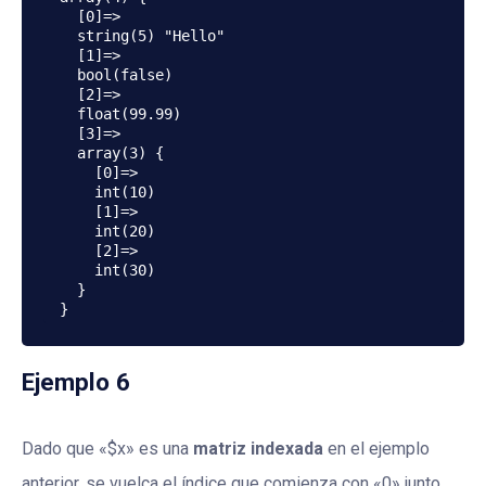
  [0]=>

  string(5) "Hello"

  [1]=>

  bool(false)

  [2]=>

  float(99.99)

  [3]=>

  array(3) {

    [0]=>

    int(10)

    [1]=>

    int(20)

    [2]=>

    int(30)

  }

Ejemplo 6
Dado que «$x» es una
matriz indexada
en el ejemplo
anterior, se vuelca el índice que comienza con «0» junto