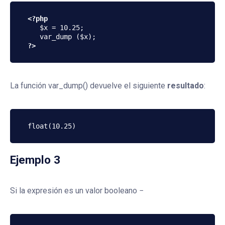
<?php
   $x = 10.25;  

?>
La función var_dump() devuelve el siguiente
resultado
:
Ejemplo 3
Si la expresión es un valor booleano −