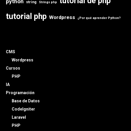
tutorial de php
python
string
Strings php
tutorial php
Wordpress
¿Por qué aprender Python?
CMS
Wordpress
Cursos
PHP
IA
Programación
Base de Datos
CodeIgniter
Laravel
PHP