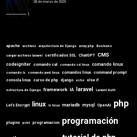
28 de marzo de 2025
apache
archivos
arquitectura de Django
array php
Booleano
CMS
certificados SSL
ChatGPT
cargar archivos laravel
codeigniter
comando linux
comando cat
comando cd linux
comandos linux
command prompt
comando ls
comando pwd linux
consola linux
curso de php
django
else if
echo
laravel
framework
IA
estructura de Django
Laravel Auth
php
linux
mariadb
mysql
Let's Encrypt
OpenAI
ls linux
programación
plugins
programacion
print