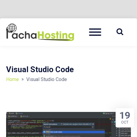
Skip
Menu
to
PACHA HOSTING BLOG
content
Visual Studio Code
»
Home
Visual Studio Code
19
OCT