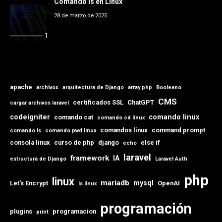
Comando ls en Linux
28 de marzo de 2025
apache
archivos
arquitectura de Django
array php
Booleano
CMS
certificados SSL
ChatGPT
cargar archivos laravel
codeigniter
comando linux
comando cat
comando cd linux
comandos linux
command prompt
comando ls
comando pwd linux
consola linux
curso de php
django
else if
echo
laravel
framework
IA
estructura de Django
Laravel Auth
php
linux
mariadb
mysql
Let's Encrypt
OpenAI
ls linux
programación
plugins
programacion
print