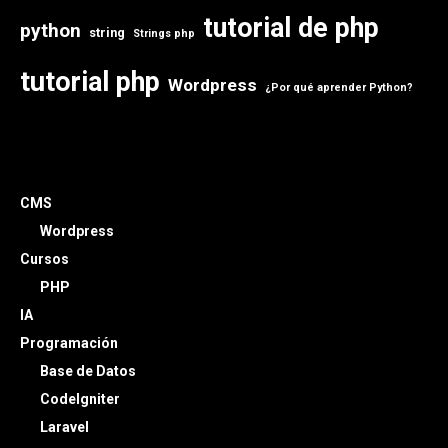
tutorial de php
python
string
Strings php
tutorial php
Wordpress
¿Por qué aprender Python?
CMS
Wordpress
Cursos
PHP
IA
Programación
Base de Datos
CodeIgniter
Laravel