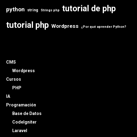
tutorial de php
python
string
Strings php
tutorial php
Wordpress
¿Por qué aprender Python?
CMS
Wordpress
Cursos
PHP
IA
Programación
Base de Datos
CodeIgniter
Laravel