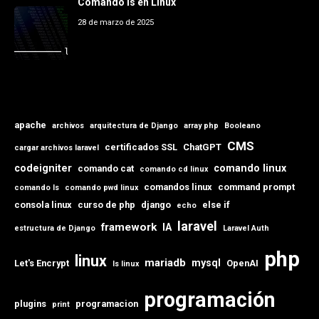
Comando ls en Linux
28 de marzo de 2025
apache
archivos
arquitectura de Django
array php
Booleano
CMS
certificados SSL
ChatGPT
cargar archivos laravel
codeigniter
comando linux
comando cat
comando cd linux
comandos linux
command prompt
comando ls
comando pwd linux
consola linux
curso de php
django
else if
echo
laravel
framework
IA
estructura de Django
Laravel Auth
php
linux
mariadb
mysql
Let's Encrypt
OpenAI
ls linux
programación
plugins
programacion
print