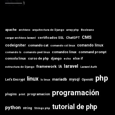
apache
archivos
arquitectura de Django
array php
Booleano
CMS
certificados SSL
ChatGPT
cargar archivos laravel
codeigniter
comando linux
comando cat
comando cd linux
comandos linux
command prompt
comando ls
comando pwd linux
consola linux
curso de php
django
else if
echo
laravel
framework
IA
estructura de Django
Laravel Auth
php
linux
mariadb
mysql
Let's Encrypt
OpenAI
ls linux
programación
plugins
programacion
print
tutorial de php
python
string
Strings php