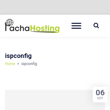
Skip
Menu
to
PACHA HOSTING BLOG
content
ispconfig
»
Home
ispconfig
06
OCT