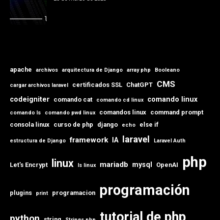
apache
archivos
arquitectura de Django
array php
Booleano
CMS
certificados SSL
ChatGPT
cargar archivos laravel
codeigniter
comando linux
comando cat
comando cd linux
comandos linux
command prompt
comando ls
comando pwd linux
consola linux
curso de php
django
else if
echo
laravel
framework
IA
estructura de Django
Laravel Auth
php
linux
mariadb
mysql
Let's Encrypt
OpenAI
ls linux
programación
plugins
programacion
print
tutorial de php
python
string
Strings php