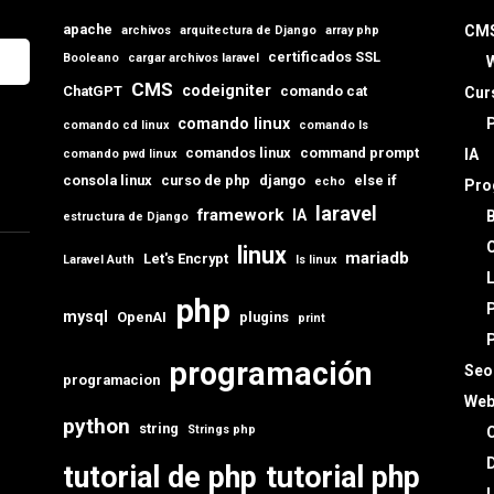
apache
CM
archivos
arquitectura de Django
array php
certificados SSL
Booleano
cargar archivos laravel
CMS
codeigniter
ChatGPT
comando cat
Cur
comando linux
comando cd linux
comando ls
comandos linux
command prompt
IA
comando pwd linux
consola linux
curso de php
django
else if
echo
Pro
laravel
framework
IA
estructura de Django
C
linux
mariadb
Let's Encrypt
Laravel Auth
ls linux
L
php
mysql
OpenAI
plugins
print
programación
Seo
programacion
Web
python
string
Strings php
C
D
tutorial de php
tutorial php
L