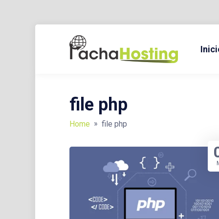
Skip
to
Inici
BLOG Y TUTORIALES SOBRE HOSTING, DOMINIOS, TECNO
PACH
content
file php
»
Home
file php