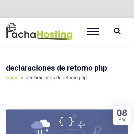
Skip
Menu
to
PACHA HOSTING BLOG
content
declaraciones de retorno php
»
Home
declaraciones de retorno php
08
MAY