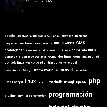
28 de marzo de 2025
apache
archivos
arquitectura de Django
array php
Booleano
CMS
certificados SSL
ChatGPT
cargar archivos laravel
codeigniter
comando linux
comando cat
comando cd linux
comandos linux
command prompt
comando ls
comando pwd linux
consola linux
curso de php
django
else if
echo
laravel
framework
IA
estructura de Django
Laravel Auth
php
linux
mariadb
mysql
Let's Encrypt
OpenAI
ls linux
programación
plugins
programacion
print