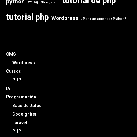
tutorial de php
python
string
Strings php
tutorial php
Wordpress
¿Por qué aprender Python?
CMS
Wordpress
Cursos
PHP
IA
Programación
Base de Datos
CodeIgniter
Laravel
PHP