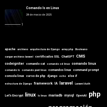
Comando ls en Linux
28 de marzo de 2025
apache
archivos
arquitectura de Django
array php
Booleano
CMS
certificados SSL
ChatGPT
cargar archivos laravel
codeigniter
comando linux
comando cat
comando cd linux
comandos linux
command prompt
comando ls
comando pwd linux
consola linux
curso de php
django
else if
echo
laravel
framework
IA
estructura de Django
Laravel Auth
php
linux
mariadb
mysql
Let's Encrypt
OpenAI
ls linux