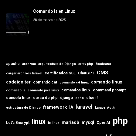
Comando ls en Linux
28 de marzo de 2025
apache
archivos
arquitectura de Django
array php
Booleano
CMS
certificados SSL
ChatGPT
cargar archivos laravel
codeigniter
comando linux
comando cat
comando cd linux
comandos linux
command prompt
comando ls
comando pwd linux
consola linux
curso de php
django
else if
echo
laravel
framework
IA
estructura de Django
Laravel Auth
php
linux
mariadb
mysql
Let's Encrypt
OpenAI
ls linux