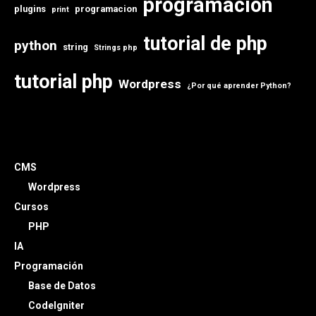
programación
plugins
programacion
print
tutorial de php
python
string
Strings php
tutorial php
Wordpress
¿Por qué aprender Python?
CMS
Wordpress
Cursos
PHP
IA
Programación
Base de Datos
CodeIgniter